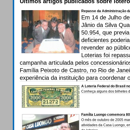
Últimos artigos publicados sobre loterof
Repasse da Administração da
Em 14 de Julho de
Jânio da Silva Qua
50.954, que previ
deficientes poderi
revender ao públic
Loterias foi repas
campanha articulada pelos concessionários 
Família Peixoto de Castro, no Rio de Janei
experiência da instituição para coordenar 
A Loteria Federal do Brasil n
Conheça alguns dos bilhetes 
Família Luongo comemora 80
O mês de outubro de 2005 marc
atividades da Casa Luongo, e