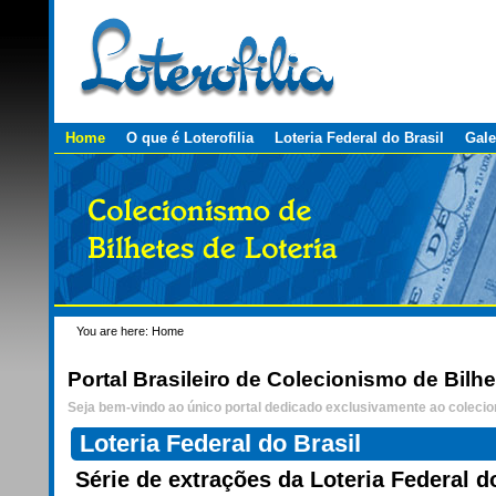
Personal
Skip
tools
to
content.
|
Skip
to
navigation
Sections
Home
O que é Loterofilia
Loteria Federal do Brasil
Gale
You are here:
Home
Portal Brasileiro de Colecionismo de Bilhe
Seja bem-vindo ao único portal dedicado exclusivamente ao colecion
Loteria Federal do Brasil
Série de extrações da Loteria Federal d