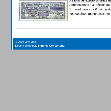
As loterias extraordinárias d
Apresentamos o 3º décimo do bi
Extraordinárias da Província d
200:000$000 (duzentos contos 
© 2026 Loterofilia
Desenvolvido pela
Simples Consultoria
.