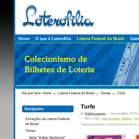
Personal
Skip
tools
to
content.
|
Skip
to
navigation
Sections
Home
O que é Loterofilia
Loteria Federal do Brasil
Gale
→
→
→
You are here:
Home
Loteria Federal do Brasil
Temas
Turfe
Turfe
Navigation
by
Sylvio Luongo
—
last modified
07/01
— filed under:
colecionismo
,
bilhete
,
Tur
Extrações da Loteria Federal
do Brasil
Sweepstakes comemorativos a gr
Temas
Série "Vultos Históricos"