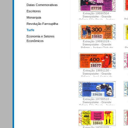
Datas Comemorativas
Escritores
Extração 19690504 -
Sweepstake - Grande
Monarquia
Pr
Prêmio São Paulo - Jockey
Club de São Paulo
Revolução Farroupilha
Turfe
Economia e Setores
Econômicos
Extração 19691019 -
Sweepstake - Grande
Prêmio - Jockey Club do
Pr
Paraná
Jo
Extração 19691130 -
Sweepstake - Grande
Prêmio - José Carlos de
Figueiredo - Jockey Club
Brasileiro
Extração 19700510 -
Sweepstake - Grande
Prêmio São Paulo - Jockey
Club de São Paulo
Extração 19701025 -