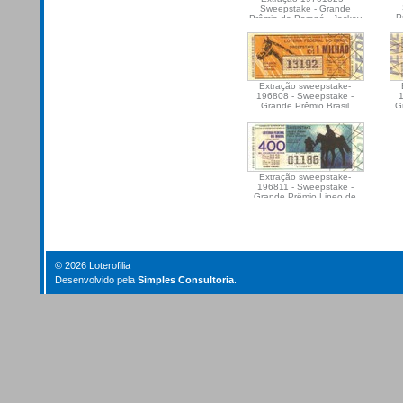
Sweepstake - Grande
P
Prêmio do Paraná - Jockey
Club do Paraná
Extração sweepstake-
196808 - Sweepstake -
Grande Prêmio Brasil
G
Extração sweepstake-
196811 - Sweepstake -
Grande Prêmio Lineo de
Paula Machado
Document
Actions
© 2026 Loterofilia
Desenvolvido pela
Simples Consultoria
.