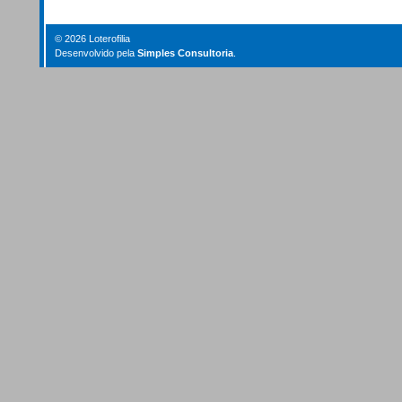
© 2026 Loterofilia
Desenvolvido pela
Simples Consultoria
.