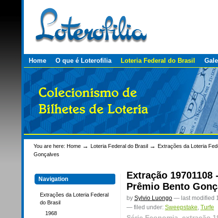
Personal
Skip
tools
to
content.
|
Skip
to
navigation
Sections
Home
O que é Loterofilia
Loteria Federal do Brasil
Gale
→
→
You are here:
Home
Loteria Federal do Brasil
Extrações da Loteria Fede
Gonçalves
Extração 19701108 
Navigation
Prêmio Bento Gonç
Extrações da Loteria Federal
by
Sylvio Luongo
—
last modified
do Brasil
— filed under:
Sweepstake
,
Turfe
1968
Série Economia, extração 