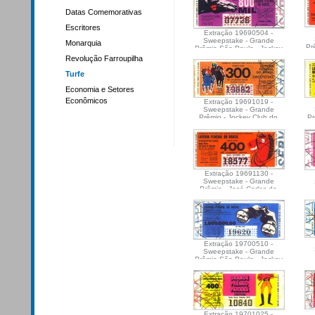
Datas Comemorativas
Escritores
Extração 19690504 -
Sweepstake - Grande
Monarquia
Pr
Prêmio São Paulo - Jockey
Club de São Paulo
Revolução Farroupilha
Turfe
Economia e Setores
Econômicos
Extração 19691019 -
Sweepstake - Grande
Prêmio - Jockey Club do
Pr
Paraná
Jo
Extração 19691130 -
Sweepstake - Grande
Prêmio - José Carlos de
Figueiredo - Jockey Club
Brasileiro
Extração 19700510 -
Sweepstake - Grande
Prêmio São Paulo - Jockey
Club de São Paulo
Extração 19701025 -