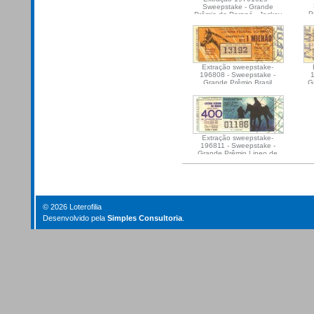
Sweepstake - Grande
P
Prêmio do Paraná - Jockey
Club do Paraná
Extração sweepstake-
196808 - Sweepstake -
Grande Prêmio Brasil
G
Extração sweepstake-
196811 - Sweepstake -
Grande Prêmio Lineo de
Paula Machado
Document
Actions
© 2026 Loterofilia
Desenvolvido pela
Simples Consultoria
.