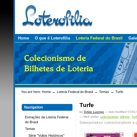
Personal
Skip
tools
to
content.
|
Skip
to
navigation
Sections
Home
O que é Loterofilia
Loteria Federal do Brasil
Gale
→
→
→
You are here:
Home
Loteria Federal do Brasil
Temas
Turfe
Turfe
Navigation
by
Sylvio Luongo
—
last modified
07/01
— filed under:
colecionismo
,
bilhete
,
Tur
Extrações da Loteria Federal
do Brasil
Sweepstakes comemorativos a gr
Temas
Série "Vultos Históricos"