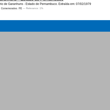
o de Garanhuns - Estado de Pernambuco. Extraída em: 07/02/1979
,
Comemorativo
,
PE
— Relevance: 1%