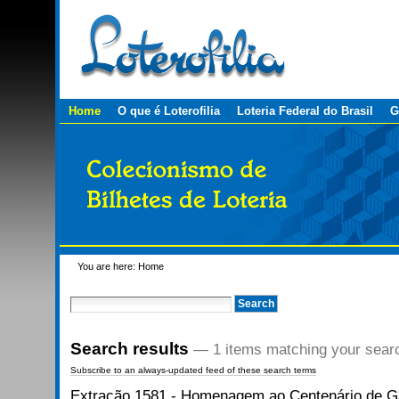
Personal
Skip
tools
to
content.
|
Skip
to
navigation
Sections
Home
O que é Loterofilia
Loteria Federal do Brasil
G
You are here:
Home
Search results
—
1 items matching your sear
Subscribe to an always-updated feed of these search terms
Extração 1581 - Homenagem ao Centenário de G