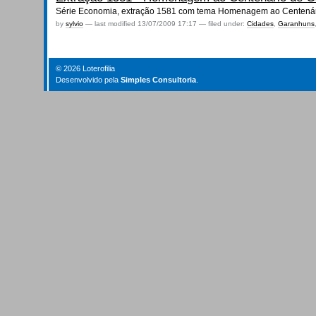
Série Economia, extração 1581 com tema Homenagem ao Centenári
by
sylvio
—
last modified
13/07/2009 17:17
— filed under:
Cidades
,
Garanhuns
© 2026 Loterofilia
Desenvolvido pela
Simples Consultoria
.