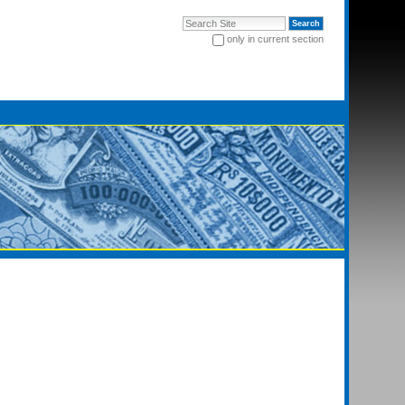
Search Site
only in current section
Advanced Search…