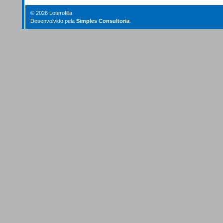
© 2026 Loterofilia
Desenvolvido pela
Simples Consultoria
.