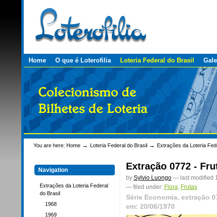
Personal
Skip
tools
to
content.
|
Skip
to
navigation
Sections
Home
O que é Loterofilia
Loteria Federal do Brasil
Gale
→
→
You are here:
Home
Loteria Federal do Brasil
Extrações da Loteria Fede
Extração 0772 - Fr
Navigation
by
Sylvio Luongo
—
last modified
Extrações da Loteria Federal
— filed under:
Flora
,
Frutas
do Brasil
Série Economia, extração 0
1968
em: 20/06/1970
1969