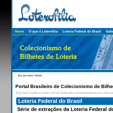
Personal
Skip
tools
to
content.
|
Skip
to
navigation
Sections
Home
O que é Loterofilia
Loteria Federal do Brasil
Gale
You are here:
Home
Portal Brasileiro de Colecionismo de Bilhe
Seja bem-vindo ao único portal dedicado exclusivamente ao colecion
Loteria Federal do Brasil
Série de extrações da Loteria Federal d