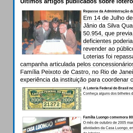
Últimos artigos publicados sobre loterof
Repasse da Administração da
Em 14 de Julho de
Jânio da Silva Qua
50.954, que previ
deficientes poderi
revender ao públic
Loterias foi repas
campanha articulada pelos concessionários 
Família Peixoto de Castro, no Rio de Janei
experiência da instituição para coordenar 
A Loteria Federal do Brasil n
Conheça alguns dos bilhetes 
Família Luongo comemora 80
O mês de outubro de 2005 marc
atividades da Casa Luongo, e