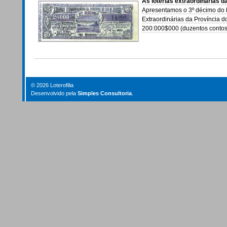
As loterias extraordinárias d
Apresentamos o 3º décimo do bi
Extraordinárias da Província d
200:000$000 (duzentos contos 
© 2026 Loterofilia
Desenvolvido pela
Simples Consultoria
.